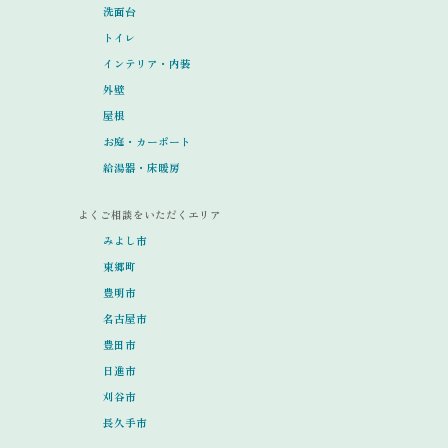
洗面台
トイレ
インテリア・内装
外壁
屋根
お庭・カーポート
給湯器・床暖房
よくご相談をいただくエリア
みよし市
東郷町
豊明市
名古屋市
豊田市
日進市
刈谷市
長久手市