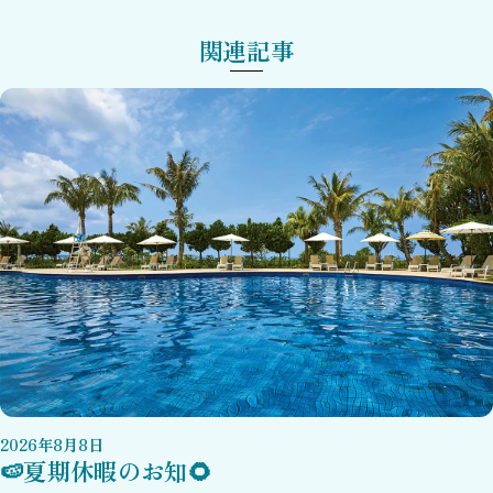
関連記事
2026
年
8
月
8
日
🍉夏期休暇のお知🌻