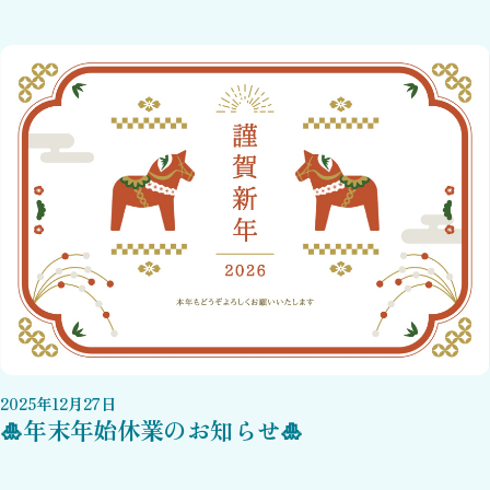
2025
年
12
月
27
日
🎍年末年始休業のお知らせ🎍