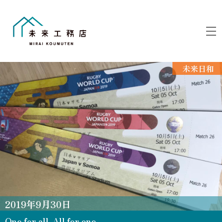
Skip
to
M
content
未来日和
2019
年
9
月
30
日
One for all, All for one