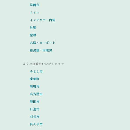
洗面台
トイレ
インテリア・内装
外壁
屋根
お庭・カーポート
給湯器・床暖房
よくご相談をいただくエリア
みよし市
東郷町
豊明市
名古屋市
豊田市
日進市
刈谷市
長久手市