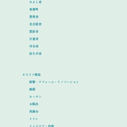
みよし市
東郷町
豊明市
名古屋市
豊田市
日進市
刈谷市
長久手市
オススメ商品
新築・リフォーム・リノベーション
耐震
キッチン
お風呂
洗面台
トイレ
インテリア・内装