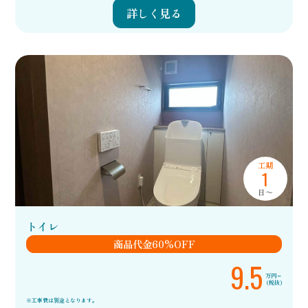
詳しく見る
工期
1
日〜
トイレ
商品代金60%OFF
9.5
万円～
(税抜)
※工事費は別途となります。