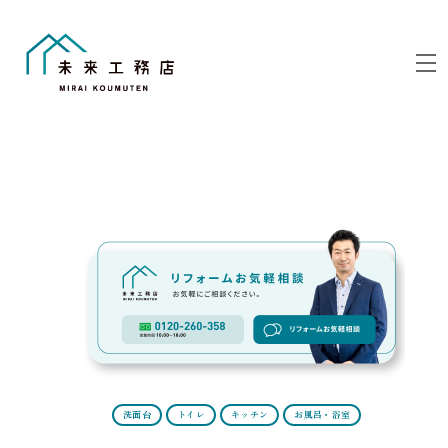
Skip
to
M
content
Link
洗面台
トイレ
キッチン
お風呂・浴室