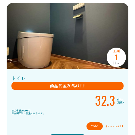
工期
1
日～
トイレ
商品代金20％OFF
32.3
万円～
(税抜)
※工事費30,000円
※内装工事は別途となります。
TOTO
ネオレストA S１