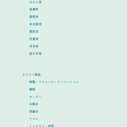
みよし市
東郷町
豊明市
名古屋市
豊田市
日進市
刈谷市
長久手市
オススメ商品
新築・リフォーム・リノベーション
耐震
キッチン
お風呂
洗面台
トイレ
インテリア・内装