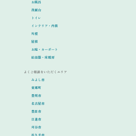
お風呂
洗面台
トイレ
インテリア・内装
外壁
屋根
お庭・カーポート
給湯器・床暖房
よくご相談をいただくエリア
みよし市
東郷町
豊明市
名古屋市
豊田市
日進市
刈谷市
長久手市