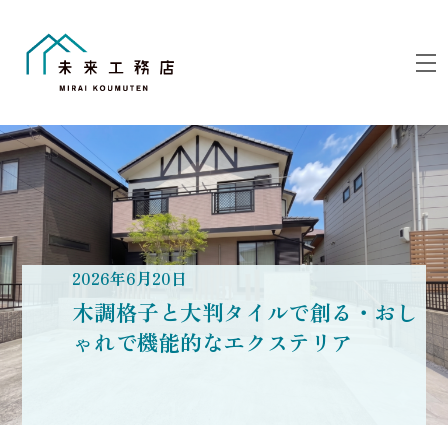
Skip
to
M
content
2026
年
6
月
20
日
木調格子と大判タイルで創る・おし
ゃれで機能的なエクステリア