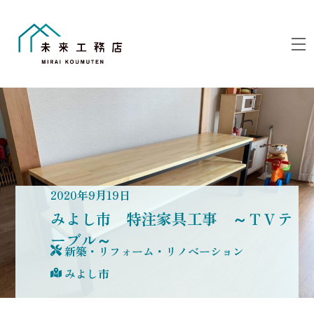
Skip
to
M
content
2020
年
9
月
19
日
みよし市 特注家具工事 ～ＴＶテ
ーブル～
新築・リフォーム・リノベーション
みよし市