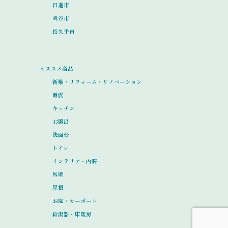
日進市
刈谷市
長久手市
オススメ商品
新築・リフォーム・リノベーション
耐震
キッチン
お風呂
洗面台
トイレ
インテリア・内装
外壁
屋根
お庭・カーポート
給湯器・床暖房