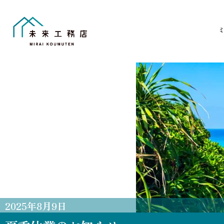
Skip
to
content
2025
年
8
月
9
日