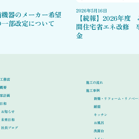
2026
年
5
月
16
日
備機器のメーカー希望
【続報】2026年度
の一部改定について
間住宅省エネ改修 
金
工務店
施工の流れ
概要
施工事例
家計画
新築・リフォーム・リノベー
日和
耐震
お知らせ
キッチン
未来日和
お風呂
社長ブログ
洗面台
トイレ