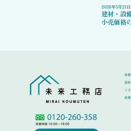
2026
年
5
月
21
日
建材・設
小売価格
未来
会社
ミラ
未来
Link
Link