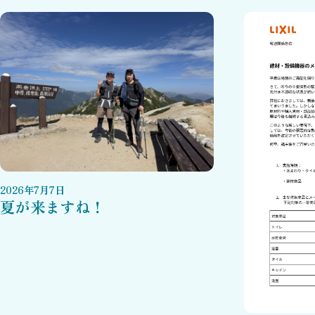
2026
年
7
月
7
日
夏が来ますね！