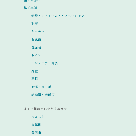
施工事例
新築・リフォーム・リノベーション
耐震
キッチン
お風呂
洗面台
トイレ
インテリア・内装
外壁
屋根
お庭・カーポート
給湯器・床暖房
よくご相談をいただくエリア
みよし市
東郷町
豊明市