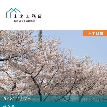
Skip
to
M
content
未来日和
2018
年
4
月
7
日
サクラ