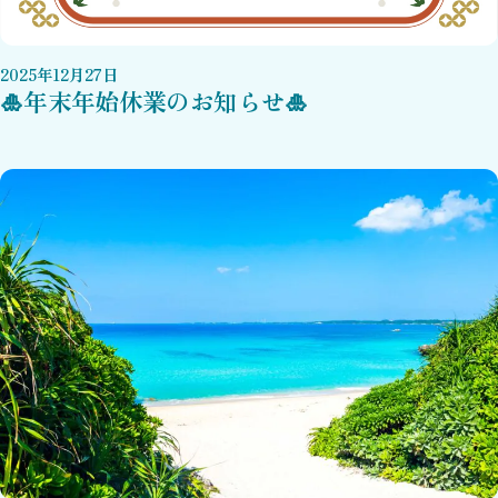
2025
年
12
月
27
日
🎍年末年始休業のお知らせ🎍