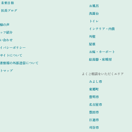
未来日和
お風呂
社長ブログ
洗面台
トイレ
様の声
インテリア・内装
ッフ紹介
外壁
い合わせ
屋根
イバシーポリシー
お庭・カーポート
サイトについて
給湯器・床暖房
者情報の外部送信について
トマップ
よくご相談をいただくエリア
みよし市
東郷町
豊明市
名古屋市
豊田市
日進市
刈谷市