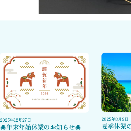
2025
年
8
月
9
日
2025
年
12
月
27
日
夏季休業
🎍年末年始休業のお知らせ🎍