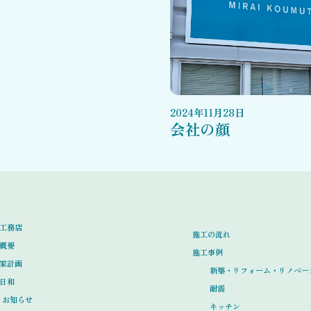
2024
年
11
月
28
日
会社の顔
工務店
施工の流れ
概要
施工事例
家計画
新築・リフォーム・リノベー
日和
耐震
お知らせ
キッチン