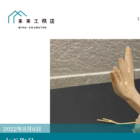
Skip
to
content
2022
年
8
月
6
日