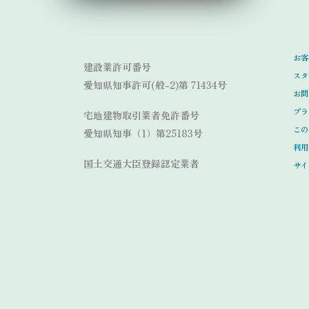
Link
Link
お客
建設業許可番号
スタ
愛知県知事許可(般-2)第 71434号
お問
プラ
宅地建物取引業者免許番号
この
愛知県知事（1）第25183号
利用
国土交通大臣登録認定業者
サイ