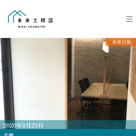
Skip
to
M
content
未来日和
2020
年
9
月
25
日
手摺