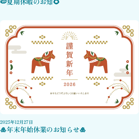
🍉夏期休暇のお知🌻
2025
年
12
月
27
日
🎍年末年始休業のお知らせ🎍