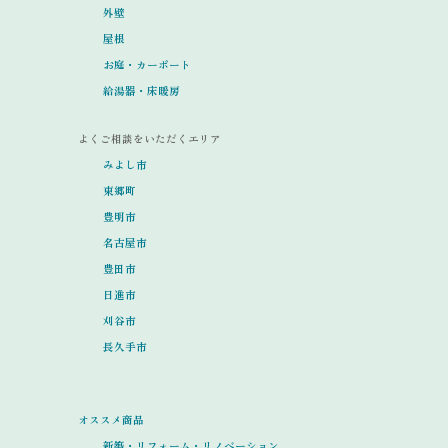
外壁
屋根
お庭・カーポート
給湯器・床暖房
よくご相談をいただくエリア
みよし市
東郷町
豊明市
名古屋市
豊田市
日進市
刈谷市
長久手市
オススメ商品
新築・リフォーム・リノベーション