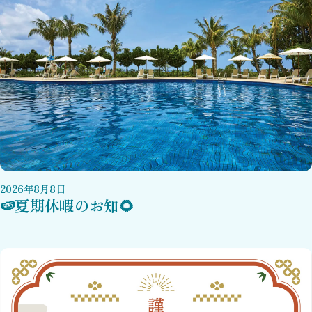
2026
年
8
月
8
日
🍉夏期休暇のお知🌻