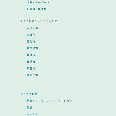
お庭・カーポート
給湯器・床暖房
よくご相談をいただくエリア
みよし市
東郷町
豊明市
名古屋市
豊田市
日進市
刈谷市
長久手市
オススメ商品
新築・リフォーム・リノベーション
耐震
キッチン