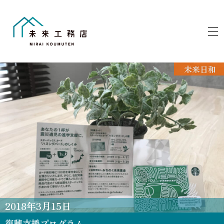
Skip
to
M
content
未来日和
2018
年
3
月
15
日
復興支援プログラム