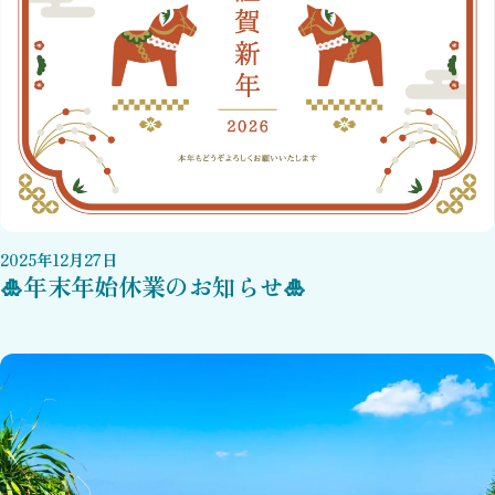
2025
年
12
月
27
日
🎍年末年始休業のお知らせ🎍