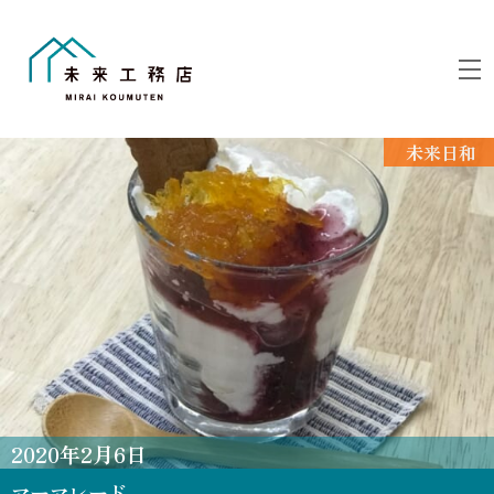
Skip
to
M
content
未来日和
2020
年
2
月
6
日
マーマレード