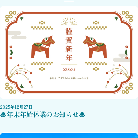
2025
年
12
月
27
日
🎍年末年始休業のお知らせ🎍