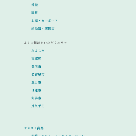
外壁
屋根
お庭・カーポート
給湯器・床暖房
よくご相談をいただくエリア
みよし市
東郷町
豊明市
名古屋市
豊田市
日進市
刈谷市
長久手市
オススメ商品
新築・リフォーム・リノベーション