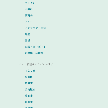
キッチン
お風呂
洗面台
トイレ
インテリア・内装
外壁
屋根
お庭・カーポート
給湯器・床暖房
よくご相談をいただくエリア
みよし市
東郷町
豊明市
名古屋市
豊田市
日進市