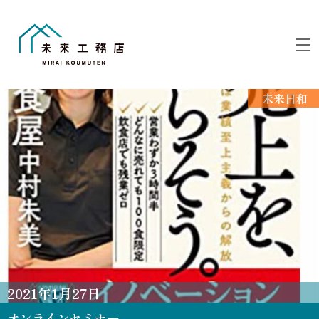
Skip
to
M
content
未来日和
2021
年
1
月
27
日
オンラインセミナー