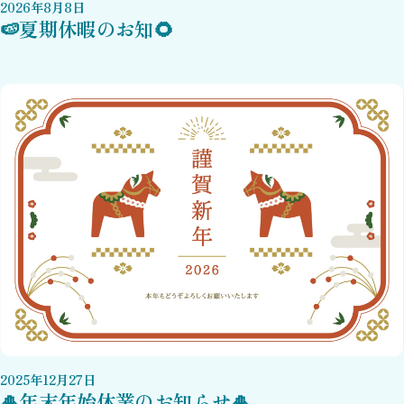
2026
年
8
月
8
日
🍉夏期休暇のお知🌻
2025
年
12
月
27
日
🎍年末年始休業のお知らせ🎍