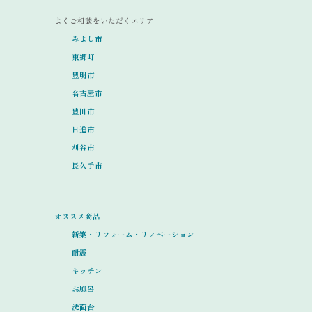
よくご相談をいただくエリア
みよし市
東郷町
豊明市
名古屋市
豊田市
日進市
刈谷市
長久手市
オススメ商品
新築・リフォーム・リノベーション
耐震
キッチン
お風呂
洗面台