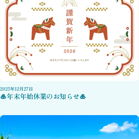
2025
年
12
月
27
日
🎍年末年始休業のお知らせ🎍