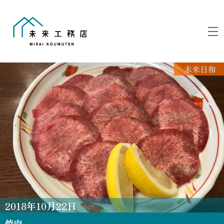
Skip
to
M
content
未来日和
2018
年
10
月
22
日
焼肉