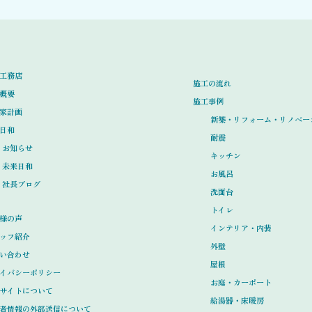
工務店
施工の流れ
概要
施工事例
家計画
新築・リフォーム・リノベー
日和
耐震
お知らせ
キッチン
未来日和
お風呂
社長ブログ
洗面台
トイレ
様の声
インテリア・内装
ッフ紹介
外壁
い合わせ
屋根
イバシーポリシー
お庭・カーポート
サイトについて
給湯器・床暖房
者情報の外部送信について