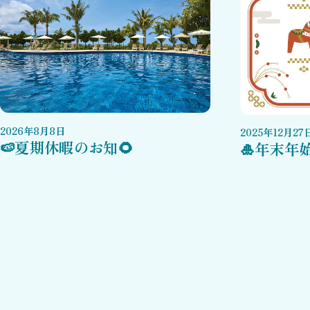
2026
年
8
月
8
日
2025
年
12
月
27
🍉夏期休暇のお知🌻
🎍年末年