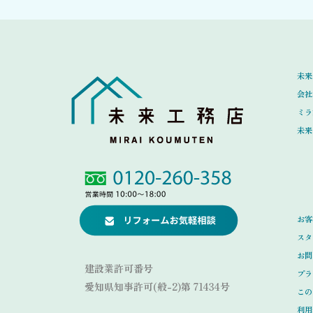
未来
会社
ミラ
未来
Link
Link
お客
スタ
お問
建設業許可番号
プラ
愛知県知事許可(般-2)第 71434号
この
利用