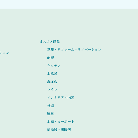
オススメ商品
新築・リフォーム・リノベーション
ション
耐震
キッチン
お風呂
洗面台
トイレ
インテリア・内装
外壁
屋根
お庭・カーポート
給湯器・床暖房