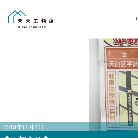
Skip
to
content
2019
年
11
月
21
日