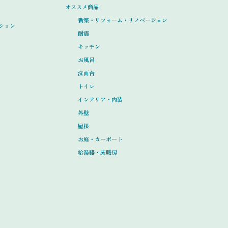
オススメ商品
新築・リフォーム・リノベーション
ション
耐震
キッチン
お風呂
洗面台
トイレ
インテリア・内装
外壁
屋根
お庭・カーポート
給湯器・床暖房