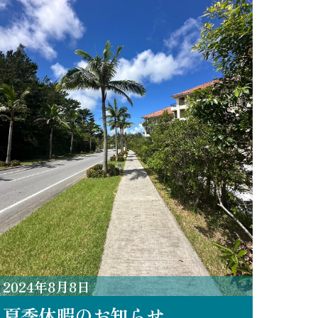
2024
年
8
月
8
日
夏季休暇のお知らせ