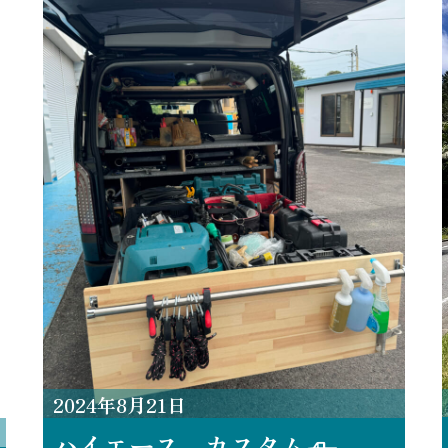
2024
年
8
月
21
日
ハイエース カスタム🛻