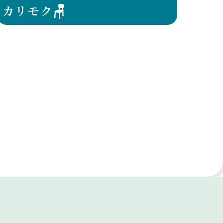
カリモク🪑