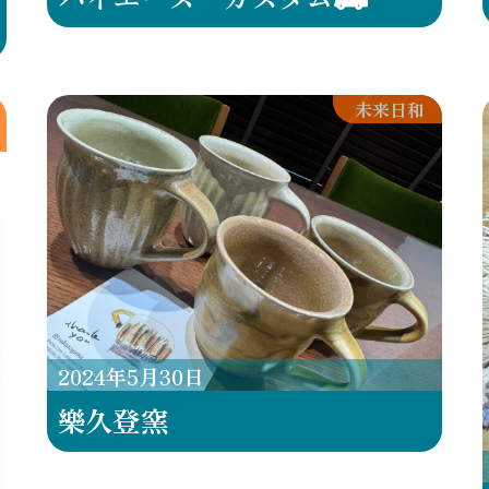
未来日和
2024
年
5
月
30
日
樂久登窯