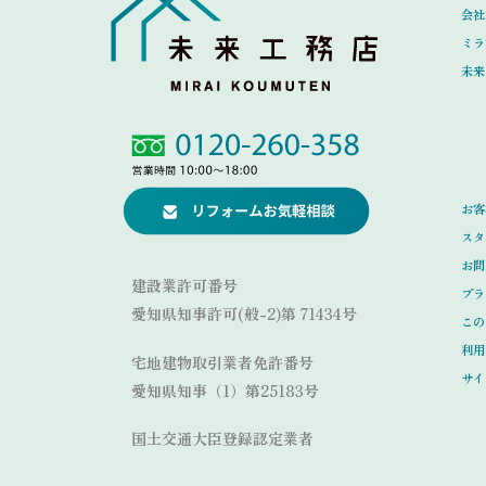
会社
ミラ
未来
Link
Link
お客
スタ
お問
建設業許可番号
プラ
愛知県知事許可(般-2)第 71434号
この
利用
宅地建物取引業者免許番号
サイ
愛知県知事（1）第25183号
国土交通大臣登録認定業者