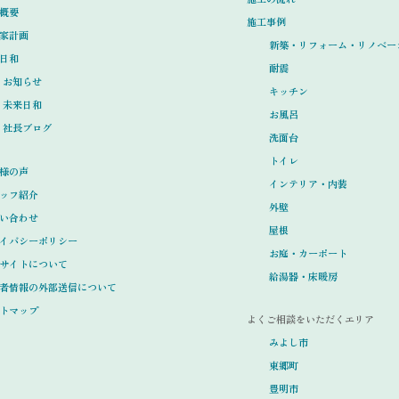
概要
施工事例
家計画
新築・リフォーム・リノベー
日和
耐震
お知らせ
キッチン
未来日和
お風呂
社長ブログ
洗面台
トイレ
様の声
インテリア・内装
ッフ紹介
外壁
い合わせ
屋根
イバシーポリシー
お庭・カーポート
サイトについて
給湯器・床暖房
者情報の外部送信について
トマップ
よくご相談をいただくエリア
みよし市
東郷町
豊明市