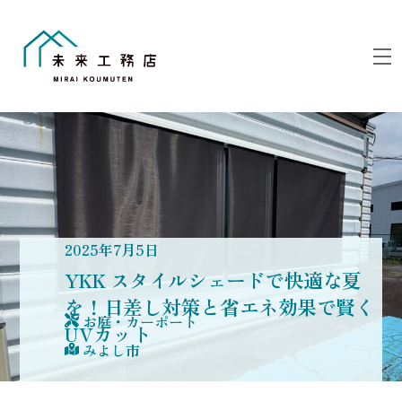
Skip
to
M
content
2025
年
7
月
5
日
YKK スタイルシェードで快適な夏
を！日差し対策と省エネ効果で賢く
お庭・カーポート
UVカット
みよし市