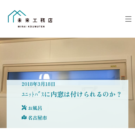
Skip
to
M
content
2018
年
3
月
18
日
ﾕﾆｯﾄﾊﾞｽに内窓は付けられるのか？
お風呂
名古屋市