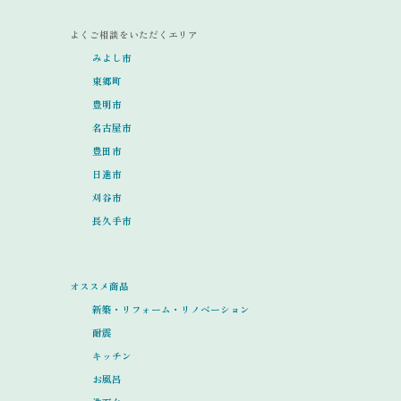
よくご相談をいただくエリア
みよし市
東郷町
豊明市
名古屋市
豊田市
日進市
刈谷市
長久手市
オススメ商品
新築・リフォーム・リノベーション
耐震
キッチン
お風呂