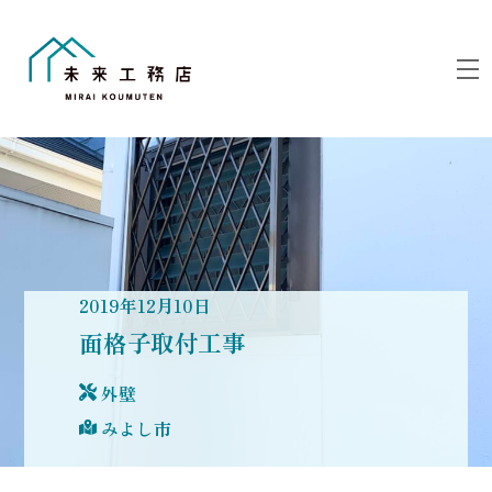
Skip
to
M
content
2019
年
12
月
10
日
面格子取付工事
外壁
みよし市