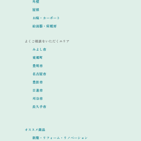
外壁
屋根
お庭・カーポート
給湯器・床暖房
よくご相談をいただくエリア
みよし市
東郷町
豊明市
名古屋市
豊田市
日進市
刈谷市
長久手市
オススメ商品
新築・リフォーム・リノベーション