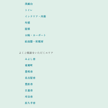
洗面台
トイレ
インテリア・内装
外壁
屋根
お庭・カーポート
給湯器・床暖房
よくご相談をいただくエリア
みよし市
東郷町
豊明市
名古屋市
豊田市
日進市
刈谷市
長久手市