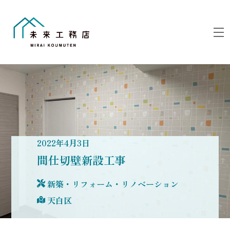
Skip
to
M
content
2022
年
4
月
3
日
間仕切壁新設工事
新築・リフォーム・リノベーション
天白区