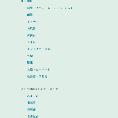
施工事例
新築・リフォーム・リノベーション
耐震
キッチン
お風呂
洗面台
トイレ
インテリア・内装
外壁
屋根
お庭・カーポート
給湯器・床暖房
よくご相談をいただくエリア
みよし市
東郷町
豊明市
名古屋市