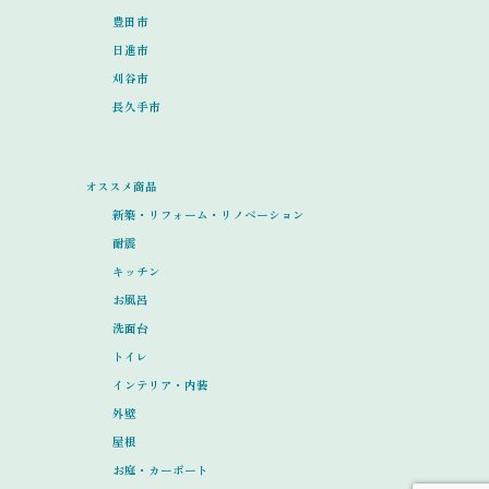
豊田市
日進市
刈谷市
長久手市
オススメ商品
新築・リフォーム・リノベーション
耐震
キッチン
お風呂
洗面台
トイレ
インテリア・内装
外壁
屋根
お庭・カーポート