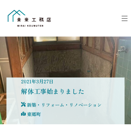
Skip
to
M
content
2021
年
3
月
27
日
解体工事始まりました
新築・リフォーム・リノベーション
東郷町