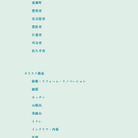
東郷町
豊明市
名古屋市
豊田市
日進市
刈谷市
長久手市
オススメ商品
新築・リフォーム・リノベーション
耐震
キッチン
お風呂
洗面台
トイレ
インテリア・内装
外壁