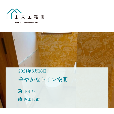
Skip
to
M
content
2021
年
6
月
18
日
華やかなトイレ空間
トイレ
みよし市