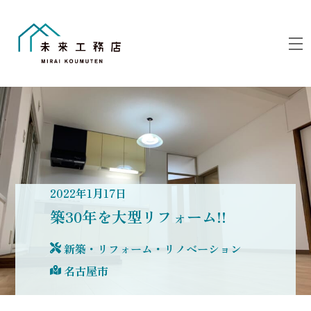
Skip
to
M
content
2022
年
1
月
17
日
築30年を大型リフォーム!!
新築・リフォーム・リノベーション
名古屋市