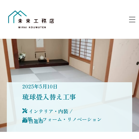
Skip
to
M
content
2025
年
5
月
10
日
琉球畳入替え工事
インテリア・内装
/
新築・リフォーム・リノベーション
日進市