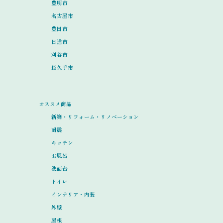
豊明市
名古屋市
豊田市
日進市
刈谷市
長久手市
オススメ商品
新築・リフォーム・リノベーション
耐震
キッチン
お風呂
洗面台
トイレ
インテリア・内装
外壁
屋根