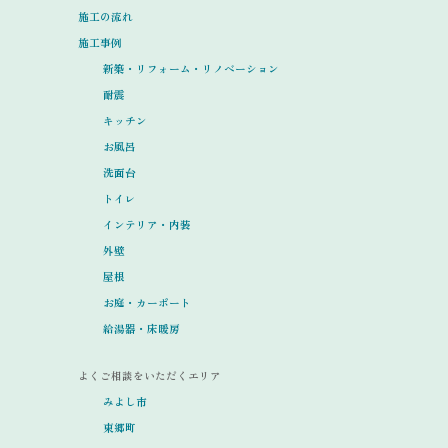
施工の流れ
施工事例
新築・リフォーム・リノベーション
耐震
キッチン
お風呂
洗面台
トイレ
インテリア・内装
外壁
屋根
お庭・カーポート
給湯器・床暖房
よくご相談をいただくエリア
みよし市
東郷町