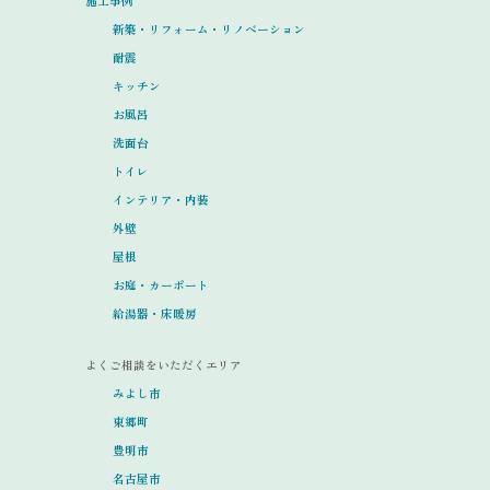
施工事例
新築・リフォーム・リノベーション
耐震
キッチン
お風呂
洗面台
トイレ
インテリア・内装
外壁
屋根
お庭・カーポート
給湯器・床暖房
よくご相談をいただくエリア
みよし市
東郷町
豊明市
名古屋市