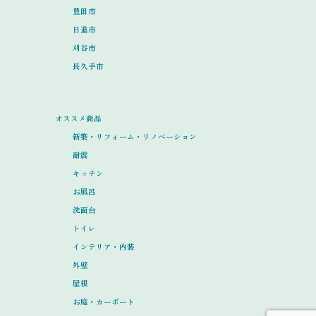
豊田市
日進市
刈谷市
長久手市
オススメ商品
新築・リフォーム・リノベーション
耐震
キッチン
お風呂
洗面台
トイレ
インテリア・内装
外壁
屋根
お庭・カーポート