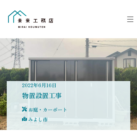
Skip
to
M
content
2022
年
6
月
16
日
物置設置工事
お庭・カーポート
みよし市