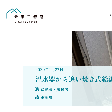
Skip
to
content
2020
年
1
月
27
日
温水器から追い焚き式給
給湯器・床暖房
東郷町