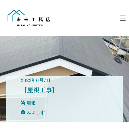
Skip
to
M
content
2022
年
6
月
7
日
【屋根工事】
屋根
みよし市