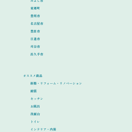
みよし市
東郷町
豊明市
名古屋市
豊田市
日進市
刈谷市
長久手市
オススメ商品
新築・リフォーム・リノベーション
耐震
キッチン
お風呂
洗面台
トイレ
インテリア・内装