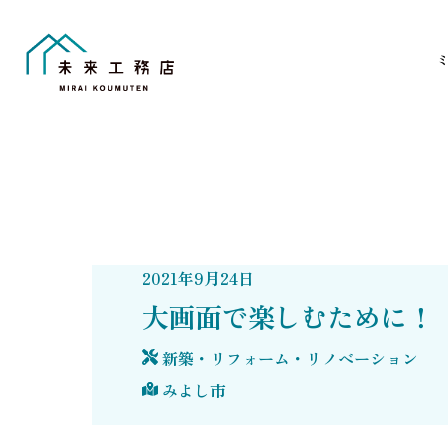
Skip
to
content
2021
年
9
月
24
日
大画面で楽しむために！
新築・リフォーム・リノベーション
みよし市