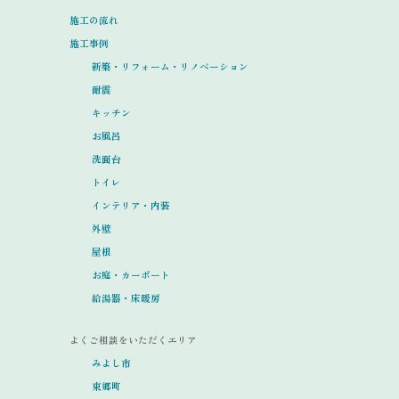
施工の流れ
施工事例
新築・リフォーム・リノベーション
耐震
キッチン
お風呂
洗面台
トイレ
インテリア・内装
外壁
屋根
お庭・カーポート
給湯器・床暖房
よくご相談をいただくエリア
みよし市
東郷町