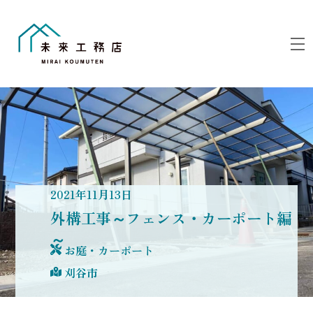
Skip
to
M
content
2021
年
11
月
13
日
外構工事～フェンス・カーポート編
～
お庭・カーポート
刈谷市