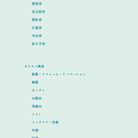
豊明市
名古屋市
豊田市
日進市
刈谷市
長久手市
オススメ商品
新築・リフォーム・リノベーション
耐震
キッチン
お風呂
洗面台
トイレ
インテリア・内装
外壁