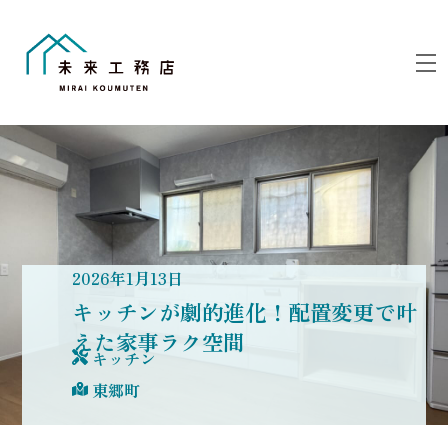
Skip
to
M
content
2026
年
1
月
13
日
キッチンが劇的進化！配置変更で叶
えた家事ラク空間
キッチン
東郷町