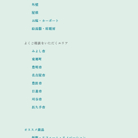
外壁
屋根
お庭・カーポート
給湯器・床暖房
よくご相談をいただくエリア
みよし市
東郷町
豊明市
名古屋市
豊田市
日進市
刈谷市
長久手市
オススメ商品
新築・リフォーム・リノベーション