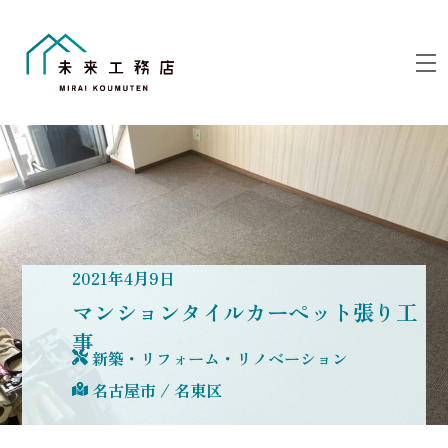
Skip
to
M
content
2021
年
4
月
9
日
マンションタイルカーペット張り工
事
新築・リフォーム・リノベーション
名古屋市
/
名東区