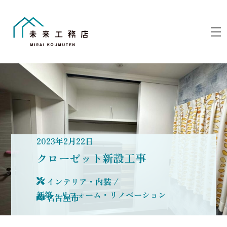
Skip
to
M
content
2023
年
2
月
22
日
クローゼット新設工事
インテリア・内装
/
新築・リフォーム・リノベーション
名古屋市