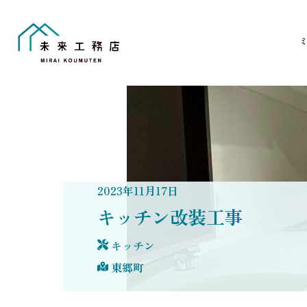
Skip
to
content
2023
年
11
月
17
日
キッチン改装工事
キッチン
東郷町