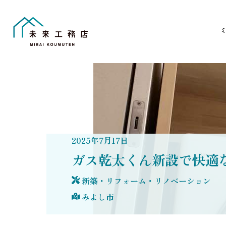
Skip
to
content
2025
年
7
月
17
日
ガス乾太くん新設で快適
新築・リフォーム・リノベーション
みよし市