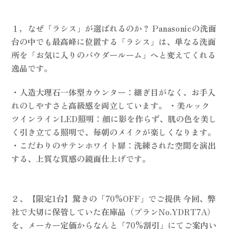
１，なぜ「ラシス」が選ばれるのか？ Panasonicの洗面
台の中でも最高峰に位置する「ラシス」は、単なる洗面
所を「お気に入りのパウダールーム」へと変えてくれる
逸品です。
・人造大理石一体型カウンター：継ぎ目がなく、お手入
れのしやすさと高級感を両立しています。 ・美ルック
ツインラインLED照明：顔に影を作らず、肌の色を美し
く引き立てる照明で、毎朝のメイクが楽しくなります。
・こだわりのサテンホワイト扉：洗練された空間を演出
する、上質な質感の鏡面仕上げです。
２、【限定1台】驚きの「70%OFF」でご提供 今回、弊
社で大切に保管していた在庫品（プランNo.YDRT7A）
を、メーカー定価からなんと「70%割引」にてご案内い