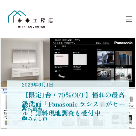
Skip
to
M
content
2026
年
6
月
1
日
【限定1台・70%OFF】憧れの最高
級洗面「Panasonic ラシス」がセー
洗面台
ル！無料現地調査も受付中
みよし市