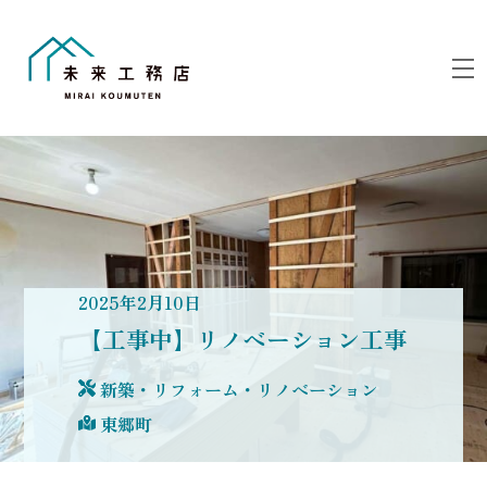
Skip
to
M
content
2025
年
2
月
10
日
【工事中】リノベーション工事
新築・リフォーム・リノベーション
東郷町