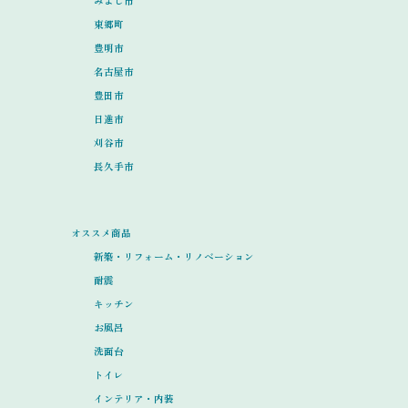
みよし市
東郷町
豊明市
名古屋市
豊田市
日進市
刈谷市
長久手市
オススメ商品
新築・リフォーム・リノベーション
耐震
キッチン
お風呂
洗面台
トイレ
インテリア・内装