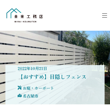
Skip
to
M
content
2022
年
10
月
21
日
【おすすめ】目隠しフェンス
お庭・カーポート
名古屋市