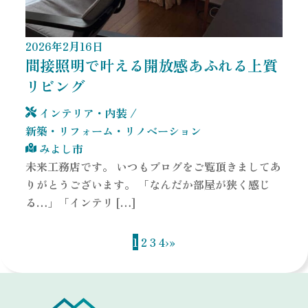
2026
年
2
月
16
日
間接照明で叶える開放感あふれる上質
リビング
インテリア・内装
/
新築・リフォーム・リノベーション
みよし市
未来工務店です。 いつもブログをご覧頂きましてあ
りがとうございます。 「なんだか部屋が狭く感じ
る…」「インテリ […]
1
2
3
4
›
»