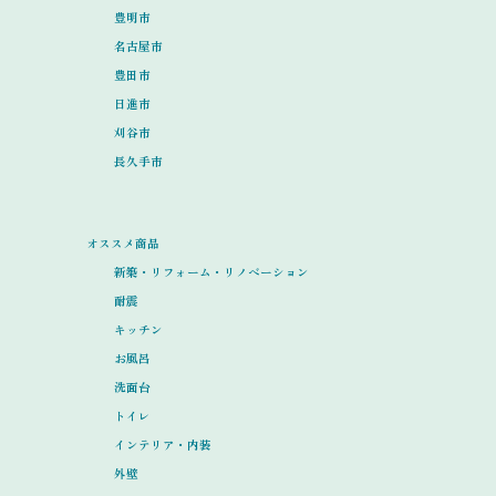
豊明市
名古屋市
豊田市
日進市
刈谷市
長久手市
オススメ商品
新築・リフォーム・リノベーション
耐震
キッチン
お風呂
洗面台
トイレ
インテリア・内装
外壁