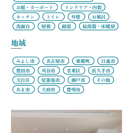
お庭・カーポート
インテリア・内装
キッチン
トイレ
外壁
お風呂
洗面台
屋根
耐震
給湯器・床暖房
地域
みよし市
名古屋市
東郷町
日進市
豊田市
刈谷市
名東区
長久手市
天白区
尾張旭市
瀬戸市
その他
あま市
大府市
豊明市