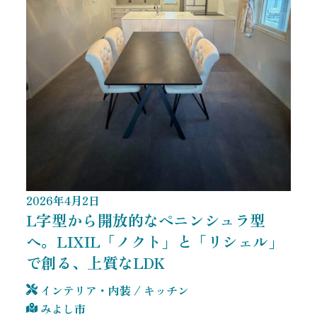
2026
年
4
月
2
日
L字型から開放的なペニンシュラ型
へ。LIXIL「ノクト」と「リシェル」
で創る、上質なLDK
インテリア・内装
/
キッチン
みよし市