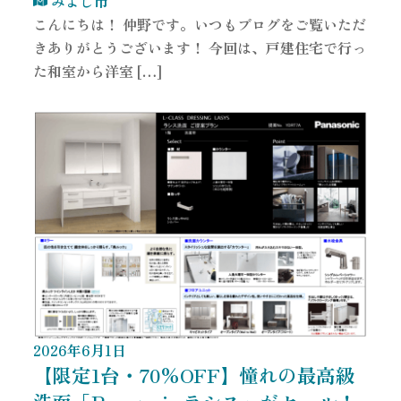
みよし市
こんにちは！ 仲野です。いつもブログをご覧いただ
きありがとうございます！ 今回は、戸建住宅で行っ
た和室から洋室 […]
2026
年
6
月
1
日
【限定1台・70%OFF】憧れの最高級