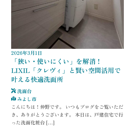
2026
年
3
月
1
日
「狭い・使いにくい」を解消！
LIXIL「クレヴィ」と賢い空間活用で
叶える快適洗面所
洗面台
みよし市
こんにちは！仲野です。 いつもブログをご覧いただ
き、ありがとうございます。 本日は、戸建住宅で行
った洗面化粧台 […]