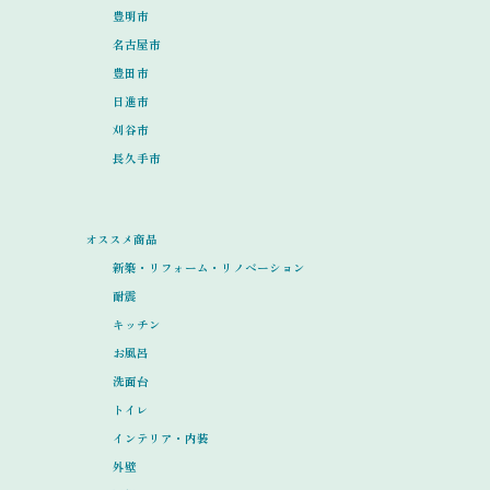
豊明市
名古屋市
豊田市
日進市
刈谷市
長久手市
オススメ商品
新築・リフォーム・リノベーション
耐震
キッチン
お風呂
洗面台
トイレ
インテリア・内装
外壁