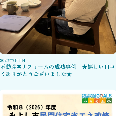
2026
年
7
月
11
日
不動産✖リフォームの成功事例 ★嬉しい口コ
ミありがとうございました★