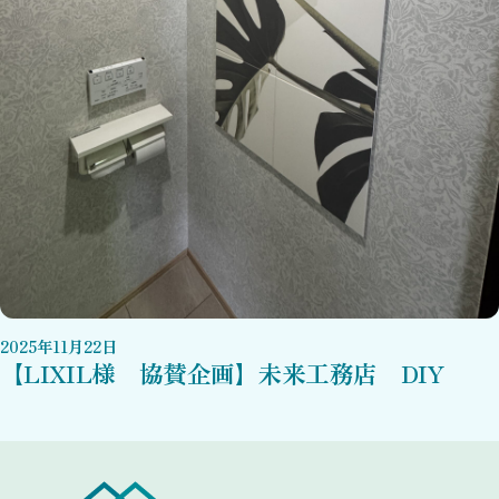
2025
年
11
月
22
日
【LIXIL様 協賛企画】未来工務店 DIY