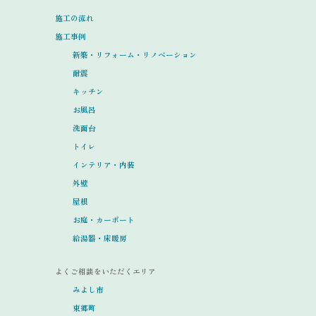
施工の流れ
施工事例
新築・リフォーム・リノベーション
耐震
キッチン
お風呂
洗面台
トイレ
インテリア・内装
外壁
屋根
お庭・カーポート
給湯器・床暖房
よくご相談をいただくエリア
みよし市
東郷町