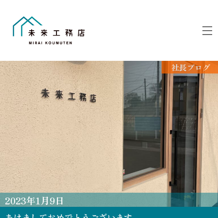
Skip
to
M
content
社長ブログ
2023
年
1
月
9
日
あけましておめでとうございます。