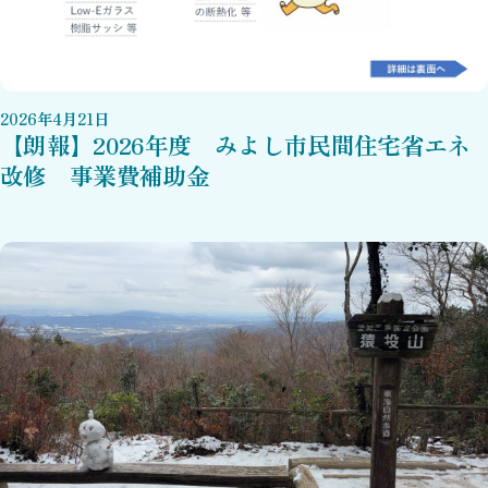
2026
年
4
月
21
日
【朗報】2026年度 みよし市民間住宅省エネ
改修 事業費補助金