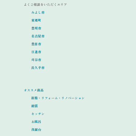
よくご相談をいただくエリア
みよし市
東郷町
豊明市
名古屋市
豊田市
日進市
刈谷市
長久手市
オススメ商品
新築・リフォーム・リノベーション
耐震
キッチン
お風呂
洗面台