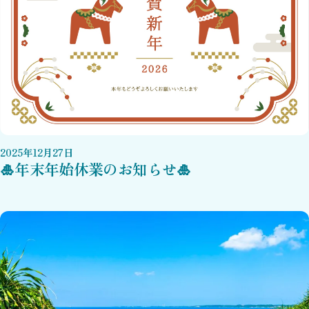
2025
年
12
月
27
日
🎍年末年始休業のお知らせ🎍