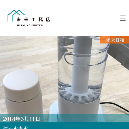
Skip
to
M
content
未来日和
2018
年
3
月
11
日
還元水素水