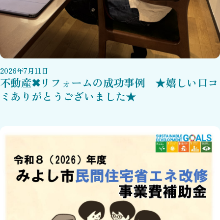
2026
年
7
月
11
日
不動産✖リフォームの成功事例 ★嬉しい口コ
ミありがとうございました★