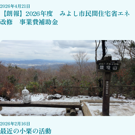
2026
年
4
月
21
日
【朗報】2026年度 みよし市民間住宅省エネ
改修 事業費補助金
2026
年
2
月
16
日
最近の小栗の活動