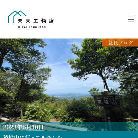
Skip
to
M
content
社長ブログ
2023
年
6
月
10
日
猿投山に行ってきました。