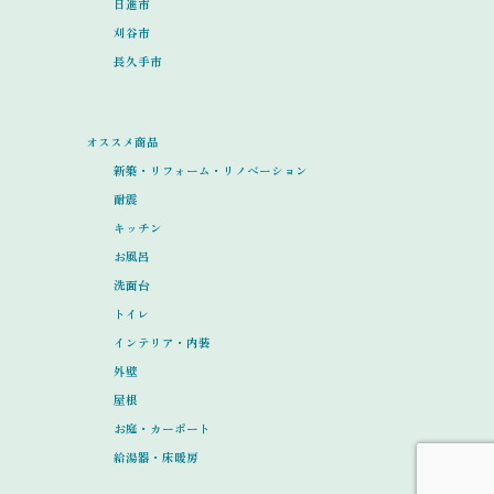
日進市
刈谷市
長久手市
オススメ商品
新築・リフォーム・リノベーション
耐震
キッチン
お風呂
洗面台
トイレ
インテリア・内装
外壁
屋根
お庭・カーポート
給湯器・床暖房