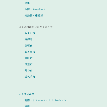
屋根
お庭・カーポート
給湯器・床暖房
よくご相談をいただくエリア
みよし市
東郷町
豊明市
名古屋市
豊田市
日進市
刈谷市
長久手市
オススメ商品
新築・リフォーム・リノベーション
耐震