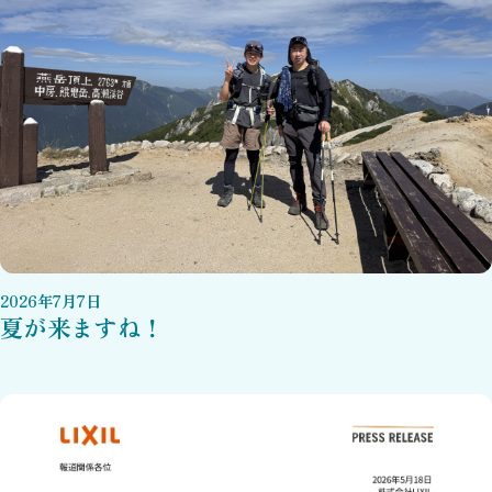
2026
年
7
月
7
日
夏が来ますね！