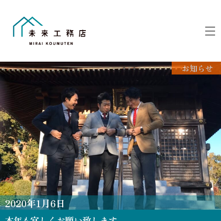
Skip
to
M
content
お知らせ
2020
年
1
月
6
日
本年も宜しくお願い致します。