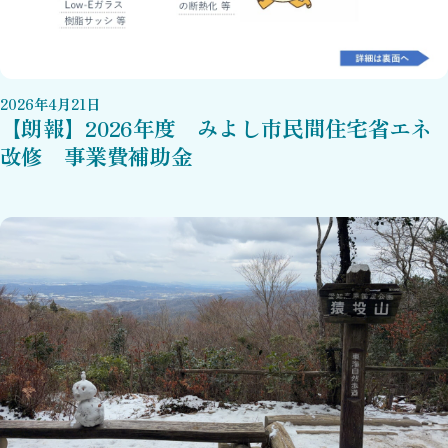
2026
年
4
月
21
日
【朗報】2026年度 みよし市民間住宅省エネ
改修 事業費補助金