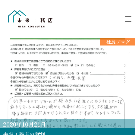
Skip
to
M
content
社長ブログ
2020
年
10
月
21
日
未来工務店の評判