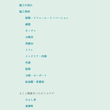
施工の流れ
施工事例
新築・リフォーム・リノベーション
耐震
キッチン
お風呂
洗面台
トイレ
インテリア・内装
外壁
屋根
お庭・カーポート
給湯器・床暖房
よくご相談をいただくエリア
みよし市
東郷町