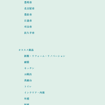
豊明市
名古屋市
豊田市
日進市
刈谷市
長久手市
オススメ商品
新築・リフォーム・リノベーション
耐震
キッチン
お風呂
洗面台
トイレ
インテリア・内装
外壁
屋根