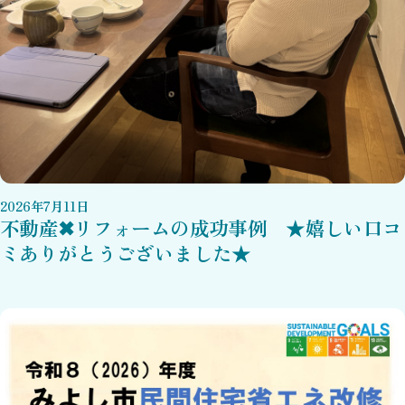
2026
年
7
月
11
日
不動産✖リフォームの成功事例 ★嬉しい口コ
ミありがとうございました★