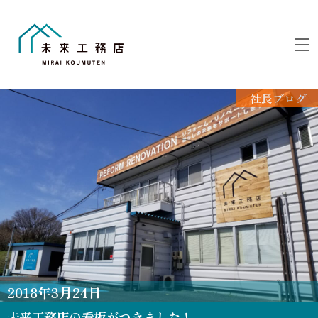
Skip
to
M
content
社長ブログ
2018
年
3
月
24
日
未来工務店の看板がつきました！