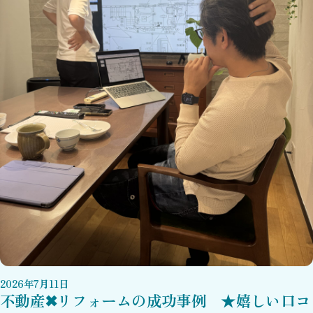
2026
年
7
月
11
日
不動産✖リフォームの成功事例 ★嬉しい口コ