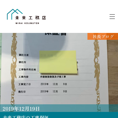
Skip
to
M
content
社長ブログ
2019
年
12
月
19
日
未来工務店の工事保証