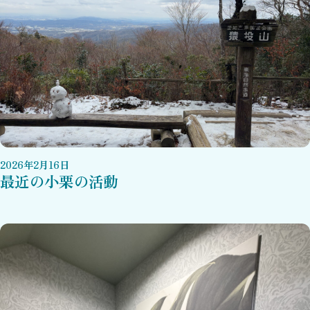
2026
年
2
月
16
日
最近の小栗の活動