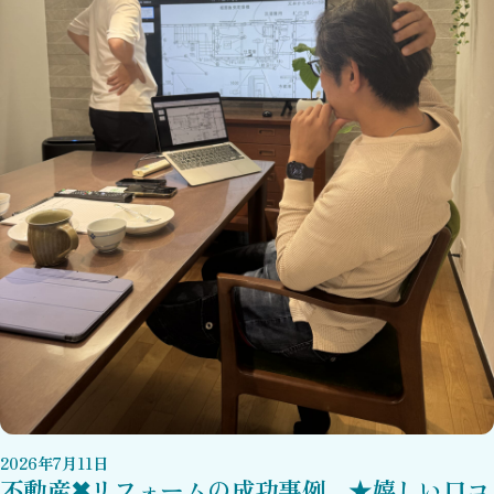
2026
年
7
月
11
日
不動産✖リフォームの成功事例 ★嬉しい口コ