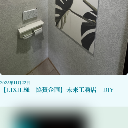
2025
年
11
月
22
日
【LIXIL様 協賛企画】未来工務店 DIY