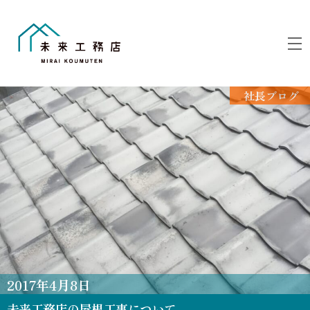
Skip
to
M
content
社長ブログ
2017
年
4
月
8
日
未来工務店の屋根工事について