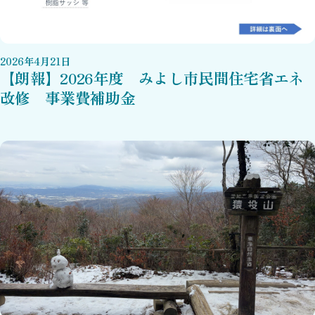
2026
年
4
月
21
日
【朗報】2026年度 みよし市民間住宅省エネ
改修 事業費補助金