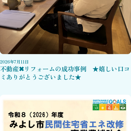
2026
年
7
月
11
日
不動産✖リフォームの成功事例 ★嬉しい口コ
ミありがとうございました★