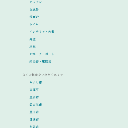
キッチン
お風呂
洗面台
トイレ
インテリア・内装
外壁
屋根
お庭・カーポート
給湯器・床暖房
よくご相談をいただくエリア
みよし市
東郷町
豊明市
名古屋市
豊田市
日進市
刈谷市