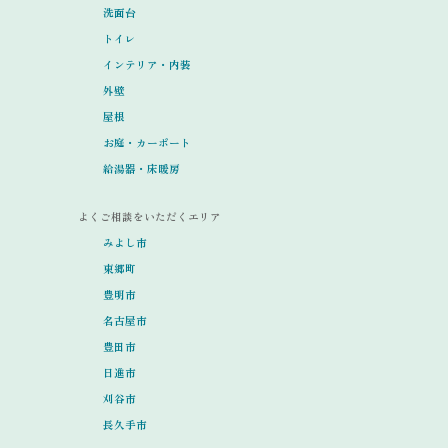
洗面台
トイレ
インテリア・内装
外壁
屋根
お庭・カーポート
給湯器・床暖房
よくご相談をいただくエリア
みよし市
東郷町
豊明市
名古屋市
豊田市
日進市
刈谷市
長久手市