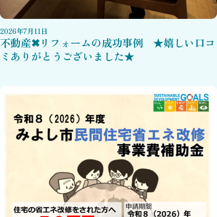
2026
年
7
月
11
日
不動産✖リフォームの成功事例 ★嬉しい口コ
ミありがとうございました★