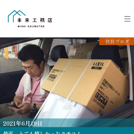
Skip
to
M
content
社長ブログ
2021
年
6
月
19
日
最近、とても嬉しかったクチコミ