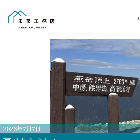
Skip
to
content
2026
年
7
月
7
日