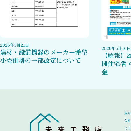
2026
年
5
月
21
日
2026
年
5
月
16
日
建材・設備機器のメーカー希望
【続報】2
小売価格の一部改定について
間住宅省
金
未来
会社
ミラ