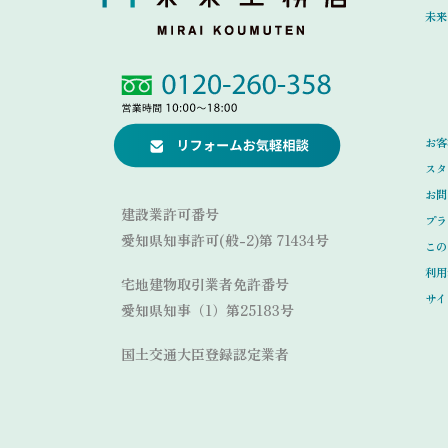
未来
Link
Link
お客
スタ
お問
建設業許可番号
プラ
愛知県知事許可(般-2)第 71434号
この
利用
宅地建物取引業者免許番号
サイ
愛知県知事（1）第25183号
国土交通大臣登録認定業者