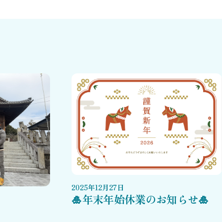
2025
年
12
月
27
日
🎍年末年始休業のお知らせ🎍