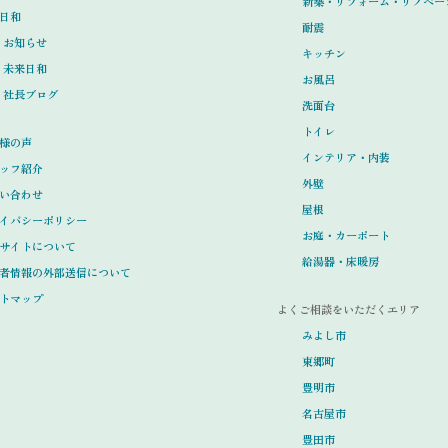
新築・リフォーム・リノベー
日和
耐震
お知らせ
キッチン
未来日和
お風呂
社長ブログ
洗面台
トイレ
様の声
インテリア・内装
ッフ紹介
外壁
い合わせ
屋根
イバシーポリシー
お庭・カーポート
サイトについて
給湯器・床暖房
者情報の外部送信について
トマップ
よくご相談をいただくエリア
みよし市
東郷町
豊明市
名古屋市
豊田市