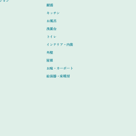
ション
耐震
キッチン
お風呂
洗面台
トイレ
インテリア・内装
外壁
屋根
お庭・カーポート
給湯器・床暖房