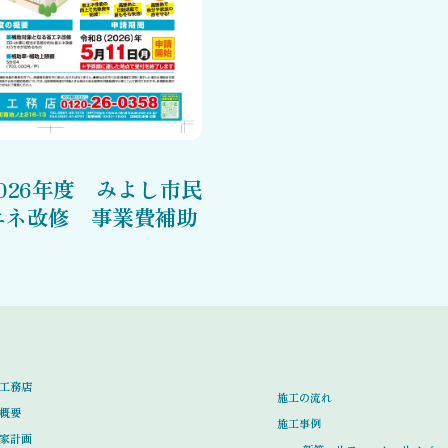
026年度 みよし市民
エネ改修 事業費補助
工務店
施工の流れ
概要
施工事例
家計画