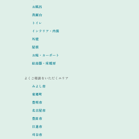
お風呂
洗面台
トイレ
インテリア・内装
外壁
屋根
お庭・カーポート
給湯器・床暖房
よくご相談をいただくエリア
みよし市
東郷町
豊明市
名古屋市
豊田市
日進市
刈谷市