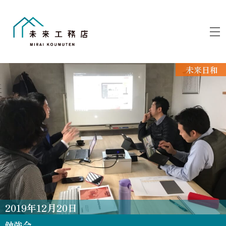
Skip
to
M
content
未来日和
2019
年
12
月
20
日
勉強会