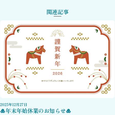
関連記事
2025
年
12
月
27
日
🎍年末年始休業のお知らせ🎍